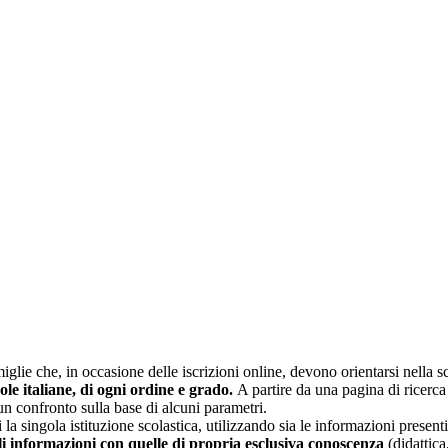
glie che, in occasione delle iscrizioni online, devono orientarsi nella sce
uole italiane, di ogni ordine e grado.
A partire da una pagina di ricerca e
un confronto sulla base di alcuni parametri.
 la singola istituzione scolastica, utilizzando sia le informazioni present
li informazioni con quelle di propria esclusiva conoscenza
(didattica,