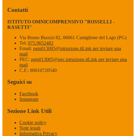
Contatti
ISTITUTO OMNICOMPRENSIVO "ROSSELLI -
RASETTI"
Via Bruno Buozzi 82, 06061 Castiglione del Lago (PG)
Tel:
075.9652482
Email:
pgis013005@istruzione.it
Link per inviare una
mail
PEC:
pgis013005@pec.istruzione.it
Link per inviare una
mail
C.F.: 80010720540
Seguici su
Facebook
Instagram
Sezione Link Utili
Cookie policy
Note legali
Informativa Privacy