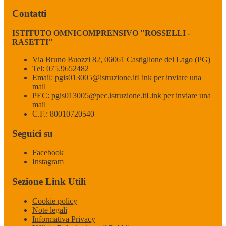
Contatti
ISTITUTO OMNICOMPRENSIVO "ROSSELLI -
RASETTI"
Via Bruno Buozzi 82, 06061 Castiglione del Lago (PG)
Tel:
075.9652482
Email:
pgis013005@istruzione.it
Link per inviare una
mail
PEC:
pgis013005@pec.istruzione.it
Link per inviare una
mail
C.F.: 80010720540
Seguici su
Facebook
Instagram
Sezione Link Utili
Cookie policy
Note legali
Informativa Privacy