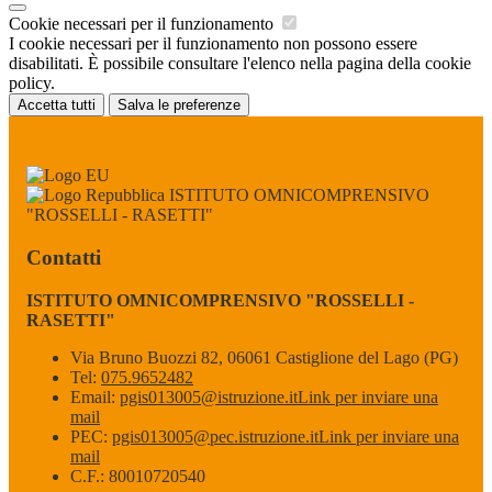
Cookie necessari per il funzionamento
I cookie necessari per il funzionamento non possono essere
disabilitati. È possibile consultare l'elenco nella pagina della cookie
policy.
Accetta tutti
Salva le preferenze
ISTITUTO OMNICOMPRENSIVO
"ROSSELLI - RASETTI"
Contatti
ISTITUTO OMNICOMPRENSIVO "ROSSELLI -
RASETTI"
Via Bruno Buozzi 82, 06061 Castiglione del Lago (PG)
Tel:
075.9652482
Email:
pgis013005@istruzione.it
Link per inviare una
mail
PEC:
pgis013005@pec.istruzione.it
Link per inviare una
mail
C.F.: 80010720540