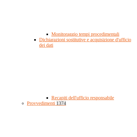
Monitoraggio tempi procedimentali
Dichiarazioni sostitutive e acquisizione d'ufficio
dei dati
Recapiti dell'ufficio responsabile
Provvedimenti
1374