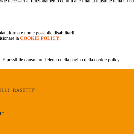
kie necessari al funzionamento ed utili alle finalità illustrate nella
COO
attaforma e non è possibile disabilitarli.
isionare la
COOKIE POLICY
.
 È possibile consultare l'elenco nella pagina della cookie policy.
LI - RASETTI"
I"