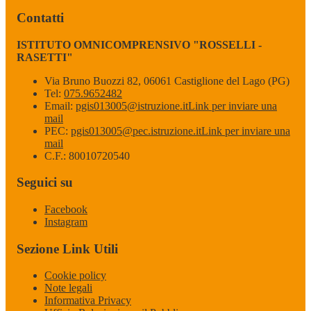
Contatti
ISTITUTO OMNICOMPRENSIVO "ROSSELLI -
RASETTI"
Via Bruno Buozzi 82, 06061 Castiglione del Lago (PG)
Tel:
075.9652482
Email:
pgis013005@istruzione.it
Link per inviare una
mail
PEC:
pgis013005@pec.istruzione.it
Link per inviare una
mail
C.F.: 80010720540
Seguici su
Facebook
Instagram
Sezione Link Utili
Cookie policy
Note legali
Informativa Privacy