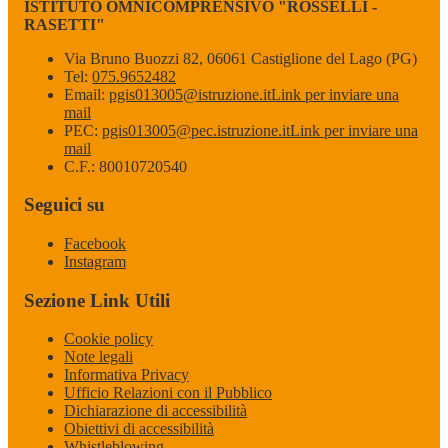
ISTITUTO OMNICOMPRENSIVO "ROSSELLI -
RASETTI"
Via Bruno Buozzi 82, 06061 Castiglione del Lago (PG)
Tel:
075.9652482
Email:
pgis013005@istruzione.it
Link per inviare una
mail
PEC:
pgis013005@pec.istruzione.it
Link per inviare una
mail
C.F.: 80010720540
Seguici su
Facebook
Instagram
Sezione Link Utili
Cookie policy
Note legali
Informativa Privacy
Ufficio Relazioni con il Pubblico
Dichiarazione di accessibilità
Obiettivi di accessibilità
Whistleblowing