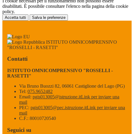
I cookie necessari per il funzionamento non possono essere
disabilitati. È possibile consultare l'elenco nella pagina della cookie
policy.
Accetta tutti
Salva le preferenze
ISTITUTO OMNICOMPRENSIVO
"ROSSELLI - RASETTI"
Contatti
ISTITUTO OMNICOMPRENSIVO "ROSSELLI -
RASETTI"
Via Bruno Buozzi 82, 06061 Castiglione del Lago (PG)
Tel:
075.9652482
Email:
pgis013005@istruzione.it
Link per inviare una
mail
PEC:
pgis013005@pec.istruzione.it
Link per inviare una
mail
C.F.: 80010720540
Seguici su