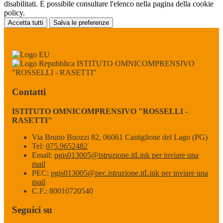
disabilitati. È possibile consultare l'elenco nella pagina della cookie
policy.
Accetta tutti
Salva le preferenze
ISTITUTO OMNICOMPRENSIVO
"ROSSELLI - RASETTI"
Contatti
ISTITUTO OMNICOMPRENSIVO "ROSSELLI -
RASETTI"
Via Bruno Buozzi 82, 06061 Castiglione del Lago (PG)
Tel:
075.9652482
Email:
pgis013005@istruzione.it
Link per inviare una
mail
PEC:
pgis013005@pec.istruzione.it
Link per inviare una
mail
C.F.: 80010720540
Seguici su