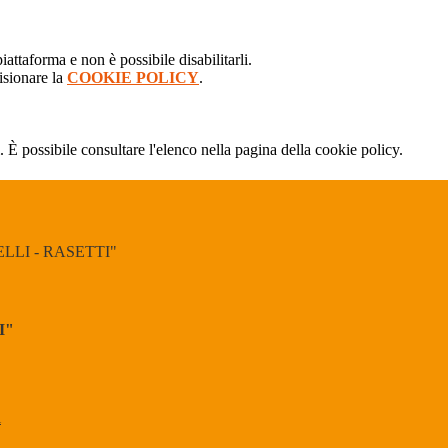
attaforma e non è possibile disabilitarli.
isionare la
COOKIE POLICY
.
 È possibile consultare l'elenco nella pagina della cookie policy.
LI - RASETTI"
I"
l