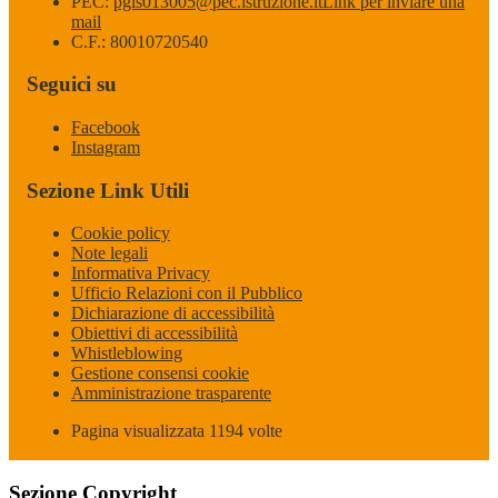
PEC:
pgis013005@pec.istruzione.it
Link per inviare una
mail
C.F.: 80010720540
Seguici su
Facebook
Instagram
Sezione Link Utili
Cookie policy
Note legali
Informativa Privacy
Ufficio Relazioni con il Pubblico
Dichiarazione di accessibilità
Obiettivi di accessibilità
Whistleblowing
Gestione consensi cookie
Amministrazione trasparente
Pagina visualizzata
1194
volte
Sezione Copyright