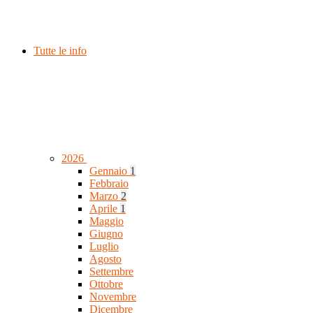
Tutte le info
2026
Gennaio
1
Febbraio
Marzo
2
Aprile
1
Maggio
Giugno
Luglio
Agosto
Settembre
Ottobre
Novembre
Dicembre