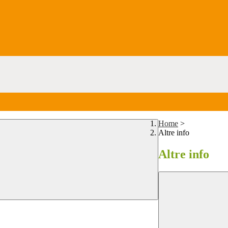
Home
>
Altre info
Altre info