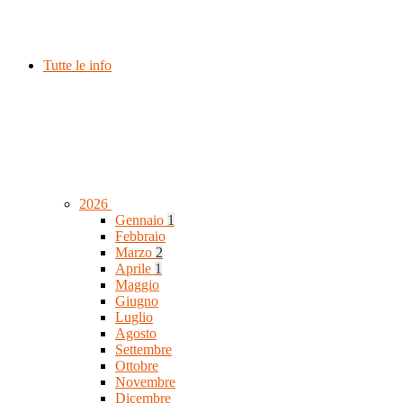
Tutte le info
2026
Gennaio
1
Febbraio
Marzo
2
Aprile
1
Maggio
Giugno
Luglio
Agosto
Settembre
Ottobre
Novembre
Dicembre