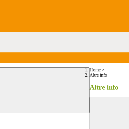
Home
>
Altre info
Altre info