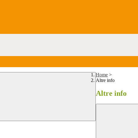
Home
>
Altre info
Altre info