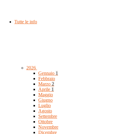
Tutte le info
2026
Gennaio
1
Febbraio
Marzo
2
Aprile
1
Maggio
Giugno
Luglio
Agosto
Settembre
Ottobre
Novembre
Dicembre