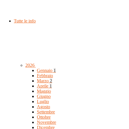
Tutte le info
2026
Gennaio
1
Febbraio
Marzo
2
Aprile
1
Maggio
Giugno
Luglio
Agosto
Settembre
Ottobre
Novembre
Dicembre