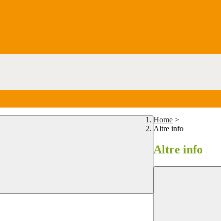
Home
>
Altre info
Altre info