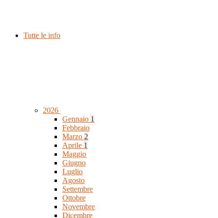
Tutte le info
2026
Gennaio
1
Febbraio
Marzo
2
Aprile
1
Maggio
Giugno
Luglio
Agosto
Settembre
Ottobre
Novembre
Dicembre