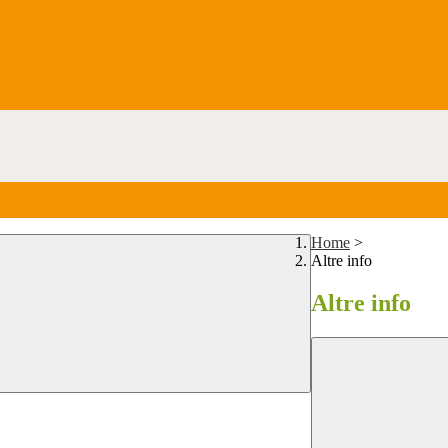
Home
>
Altre info
Altre info