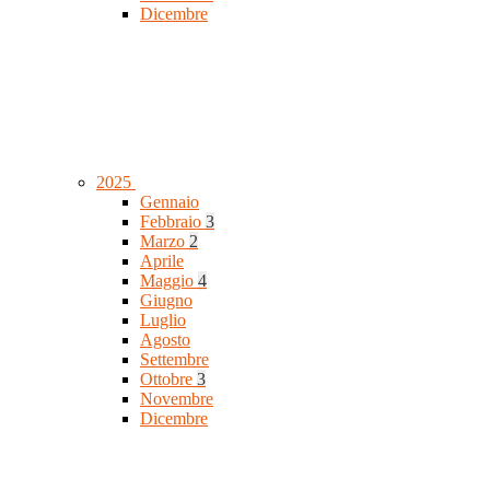
Dicembre
2025
Gennaio
Febbraio
3
Marzo
2
Aprile
Maggio
4
Giugno
Luglio
Agosto
Settembre
Ottobre
3
Novembre
Dicembre