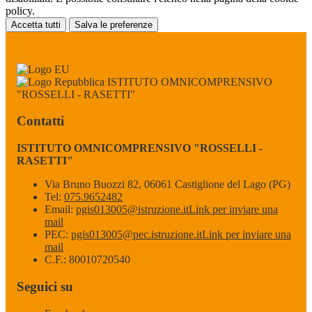
policy.
Accetta tutti
Salva le preferenze
ISTITUTO OMNICOMPRENSIVO
"ROSSELLI - RASETTI"
Contatti
ISTITUTO OMNICOMPRENSIVO "ROSSELLI -
RASETTI"
Via Bruno Buozzi 82, 06061 Castiglione del Lago (PG)
Tel:
075.9652482
Email:
pgis013005@istruzione.it
Link per inviare una
mail
PEC:
pgis013005@pec.istruzione.it
Link per inviare una
mail
C.F.: 80010720540
Seguici su